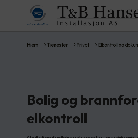
Hjem
Tjenester
Privat
Elkontroll og dok
Bolig og brannfo
elkontroll