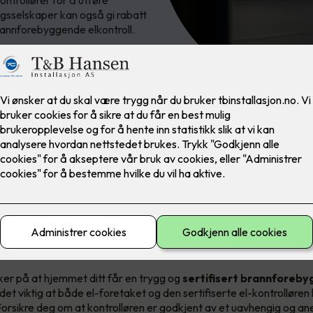
ontrollører for å utføre
ngsselskaper kan også gi rabatt
rannforebyggende elkontroll.
oll for å hindre boligbrann
den det elektriske anlegget ditt har blitt undersøkt? Om ja, anbefal
ontroll, for bolig eller fritidsbolig.
ker på at hjemmet ditt får en trygg og
sertifisert brannforeb
 det viktig at både el-foretaket og den sertifiserte el-kontrolløren 
rsikre deg om at kontrolløren er godkjent av et uavhengig og an