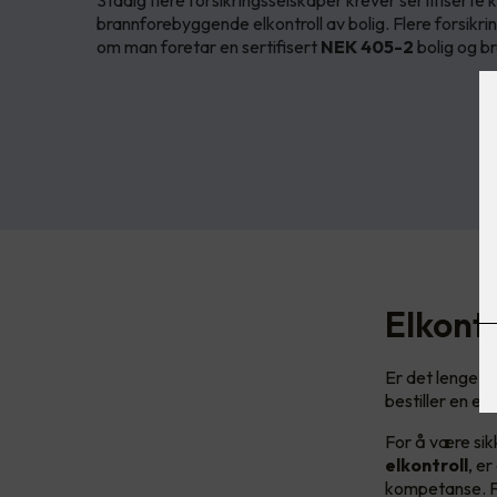
Stadig flere forsikringsselskaper krever sertifiserte k
brannforebyggende elkontroll av bolig. Flere forsikri
om man foretar en sertifisert
NEK 405-2
bolig og b
Elkontr
Er det lenge si
bestiller en elk
For å være sik
elkontroll
, er
kompetanse. Fo