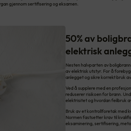
organ gjennom sertifisering og eksamen.
50% av boligbra
elektrisk anleg
Nesten halvparten av boligbranner 
av elektrisk utstyr. For å forebygg
anlegget og sikre korrekt bruk av 
Ved å supplere med en profesjonel
reduserer risikoen for brann. Und
elektrisitet og hvordan feilbruk 
Bruk av et kontrollforetak med kva
Normen fastsetter krav til kvalifis
eksaminering, sertifisering, meto