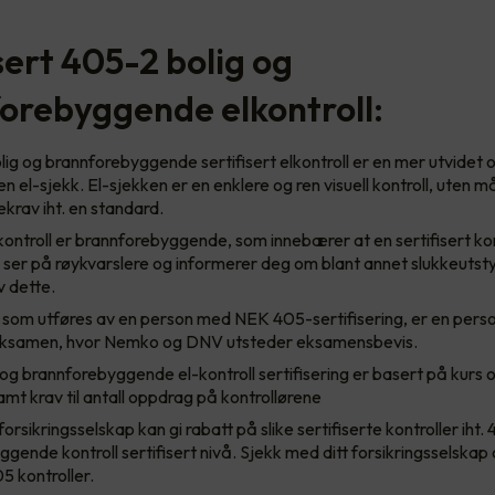
sert 405-2 bolig og
orebyggende elkontroll:
ig og brannforebyggende sertifisert elkontroll er en mer utvidet
en el-sjekk. El-sjekken er en enklere og ren visuell kontroll, uten m
ekrav iht. en standard.
ontroll er brannforebyggende, som innebærer at en sertifisert kon
ser på røykvarslere og informerer deg om blant annet slukkeutst
v dette.
l som utføres av en person med NEK 405-sertifisering, er en pers
eksamen, hvor Nemko og DNV utsteder eksamensbevis.
og brannforebyggende el-kontroll sertifisering er basert på kurs
samt krav til antall oppdrag på kontrollørene
forsikringsselskap kan gi rabatt på slike sertifiserte kontroller iht.
gende kontroll sertifisert nivå. Sjekk med ditt forsikringsselskap
05 kontroller.