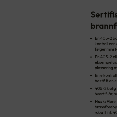
Sertifi
brannf
En 405-2 bol
kontroll enn 
følger minst
En 405-2 elk
eksempelvis 
plassering a
En elkontrol
bestått en 
405-2 bolig 
hvert 5 år, 
Husk:
Flere 
brannforebyg
rabatt iht. 4