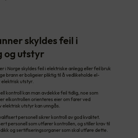
nner skyldes feil i
g og utstyr
i Norge skyldes feil i elektriske anlegg eller feil bruk
e brann er boligeier pliktig til å vedlikeholde el-
elektrisk utstyr.
l kontroll kan man avdekke feil tidlig, noe som
er elkontrollen orienteres eier om farer ved
av elektrisk utstyr kan unngås.
lifisert personell sikrer kontroll av god kvalitet.
ert personell som utfører kontrollen, og stiller krav til
dikk og sertifiseringsorganer som skal utføre dette.