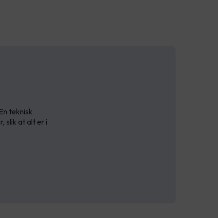
En teknisk
lik at alt er i