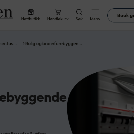
Book g
Nettbutikk
Handlekurv
Søk
Meny
umentas…
Bolig og brannforebyggen…
rebyggende