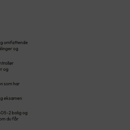
 og omfattende
ålinger og
trollør
yr og
on som har
 og eksamen
 405-2 bolig og
 om du får