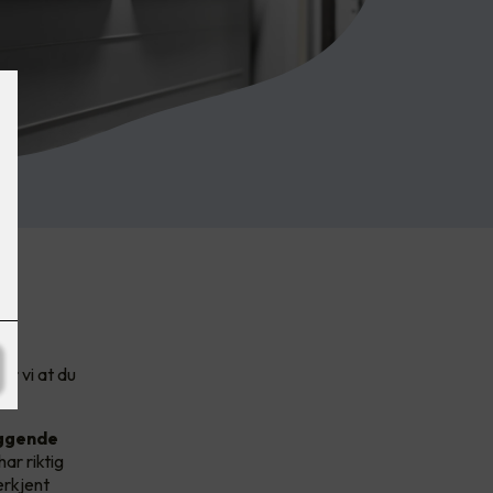
er vi at du
yggende
har riktig
erkjent