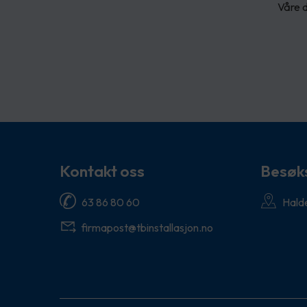
Våre d
Kontakt oss
Besøk
63 86 80 60
Hald
firmapost@tbinstallasjon.no