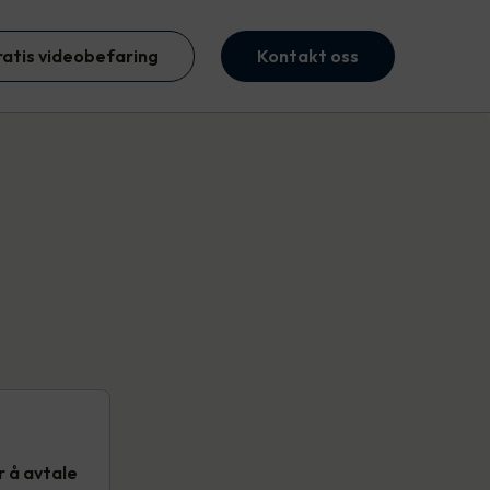
ratis videobefaring
Kontakt oss
 å avtale