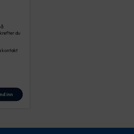
på
ekrefter du
a kontakt
nd inn