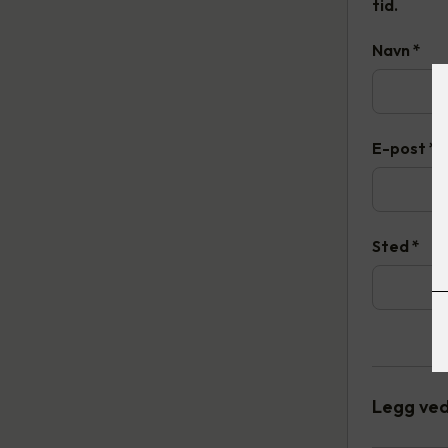
tid.
Navn
*
E-post
*
Sted
*
Legg ved 