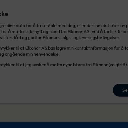
kke
lagre dine data for å ta kontakt med deg, eller dersom du huker av 
for å motta siste nytt og tilbud fra Elkonor AS. Ved å fortsette b
est, forstått og godtar Elkonors salgs- og leveringsbetingelser.
tykker til at Elkonor AS kan lagre min kontaktinformasjon for å t
g angående min henvendelse.
tykker til at jeg ønsker å motta nyhetsbrev fra Elkonor (valgfritt)
Se