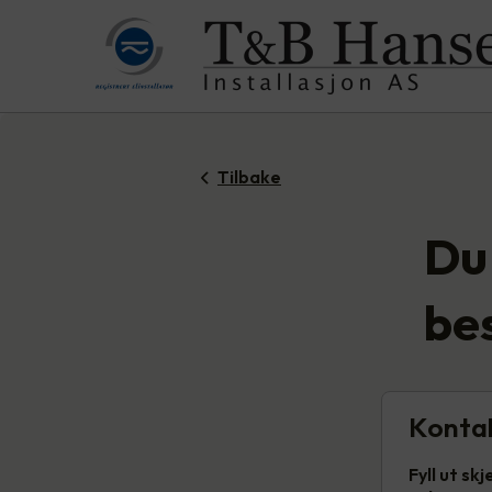
Tilbake
Du 
bes
Konta
Fyll ut s