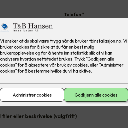
Telefon
*
Adresse
*
Postnummer
*
filer eller beskrivelse (valgfritt)