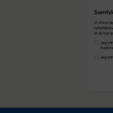
Samty
Vi vil kun 
nyhetsbrev 
at du har l
Jeg sam
med me
Jeg sam