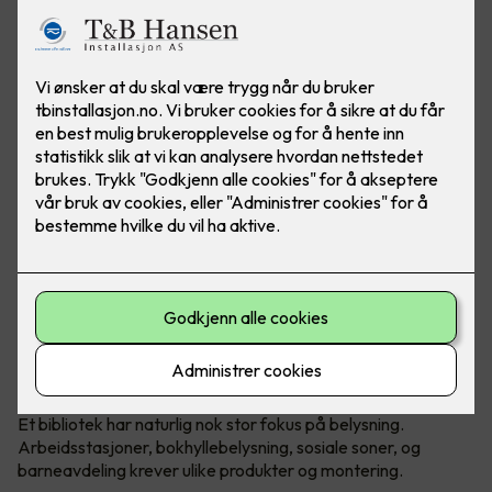
Sandvika Bibliotek er et komplekst
bygg der mange behov skal dekkes.
Et bibliotek har naturlig nok stor fokus på belysning.
Arbeidsstasjoner, bokhyllebelysning, sosiale soner, og
barneavdeling krever ulike produkter og montering.