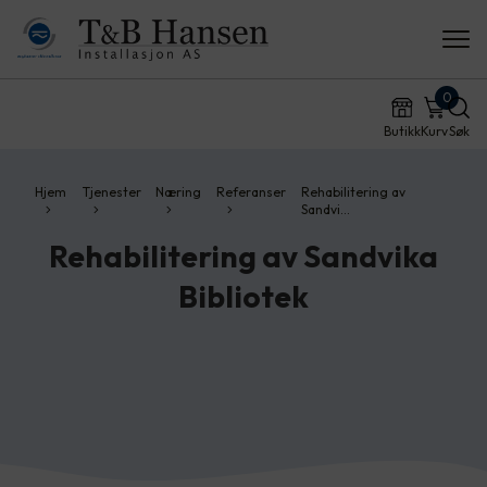
0
Butikk
Kurv
Søk
Hjem
Tjenester
Næring
Referanser
Rehabilitering av
Sandvi…
Rehabilitering av Sandvika
Bibliotek