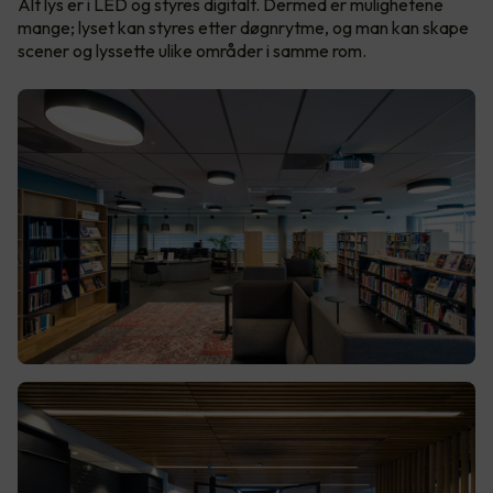
Alt lys er i LED og styres digitalt. Dermed er mulighetene
mange; lyset kan styres etter døgnrytme, og man kan skape
scener og lyssette ulike områder i samme rom.