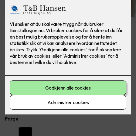
8 stk sorte LED downlights
rehab inkl. LED dimmer
Ferdig skiftet - Junistar ECO 2700 m/ LED
dimmer, fra SG Armaturen.
Flott LED downlight med 42 graders spredning og 30
graders vipp i to retninger til innendørs bruke, inkl. LED
dimmer. Inkludert montering.
Farge