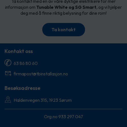
Ta kontakt med en av våre dyktige elektrikere for mer
informasjon om
Tunable White og SG Smart
, og vi hjelper
deg med å finne riktig belysning for dine rom!
Ta kontakt
Kontakt oss
63 86 80 60
firmapost@tbinstallasjon.no
Besøksadresse
Haldenvegen 315, 1923 Sørum
Org.no 933 297 047