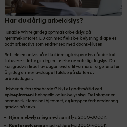
Har du dårlig arbeidslys?
Tunable White gir deg optimalt arbeidslys på
hjemmekontoret. Du kan med fleksibel belysning skape et
godt arbeidslys som endrer seg med døgnsyklusen.
Sett eksempelvis på et kaldere og krispere lys når du skal
fokusere - dette gir deg en følelse av naturlig dagslys. Du
kan gradvis i løpet av dagen endre til varmere fargetone for
å gi deg en mer avslappet følelse på slutten av
arbeidsdagen.
Jobber du fra spisebordet? Nyt et godt måltid ved
spiseplassen
i behagelig og lun belysning. Det skaper en
harmonisk stemning i hjemmet, og kroppen forbereder seg
gradvis på søvn.
Hjemmebelysning
med varmt lys: 2000-3000K
Kontorbelysning
med kaldere lys: 3000-4000K