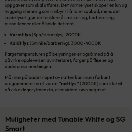
oppgaver som skal utføres. Det varme lyset skaper en lun og
hyggelig stemning som innbyr til å ta et spabad, mens det
kalde lyset gjør det enklere å sminke seg, barbere seg,
pusse tenner eller å holde det rent.
Varmt lys
(Spa/stearinlys): 2000K
Kaldt lys
(Sminke/barbering): 3000-4000K
Fargetemperaturen på belysningen er også med på å
påvirke opplevelsen av interiøret, farger på flisene og
baderomsinnredningen.
Må man på badet i løpet av natten kan man i forkant
programmere inn et varmt
“nattlys”
(2000K) som ikke vil
påvirke døgnrytmen din, eller videre søvn negativt.
Muligheter med Tunable White og SG
Smart