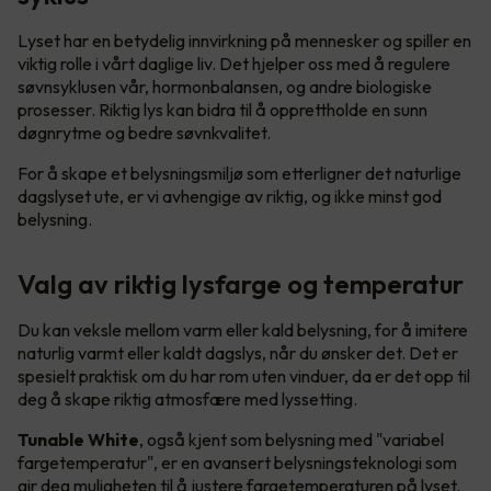
Lyset har en betydelig innvirkning på mennesker og spiller en
viktig rolle i vårt daglige liv. Det hjelper oss med å regulere
søvnsyklusen vår, hormonbalansen, og andre biologiske
prosesser. Riktig lys kan bidra til å opprettholde en sunn
døgnrytme og bedre søvnkvalitet.
For å skape et belysningsmiljø som etterligner det naturlige
dagslyset ute, er vi avhengige av riktig, og ikke minst god
belysning.
Valg av riktig lysfarge og temperatur
Du kan veksle mellom varm eller kald belysning, for å imitere
naturlig varmt eller kaldt dagslys, når du ønsker det. Det er
spesielt praktisk om du har rom uten vinduer, da er det opp til
deg å skape riktig atmosfære med lyssetting.
Tunable White
, også kjent som belysning med "variabel
fargetemperatur", er en avansert belysningsteknologi som
gir deg muligheten til å justere fargetemperaturen på lyset.