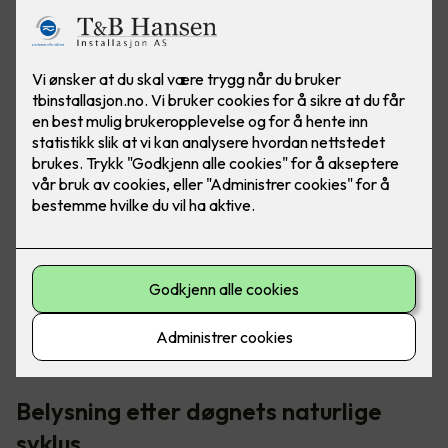
I norden har vi veldig varierende lysmengde - fra "polar
natt" til midnattssol. Det er her riktig belysning blir så
viktig, for å opprettholde riktig døgnrytme.
Belysning etter døgnets naturlige
syklus