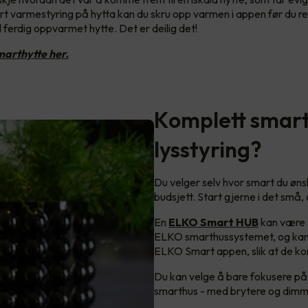
 varmestyring på hytta kan du skru opp varmen i appen før du rei
 ferdig oppvarmet hytte. Det er deilig det!
arthytte her.
Komplett smart
lysstyring?
Du velger selv hvor smart du ønsk
budsjett. Start gjerne i det små
En
ELKO Smart HUB
kan være 
ELKO smarthussystemet, og kan 
ELKO Smart appen, slik at de k
Du kan velge å bare fokusere på 
smarthus - med brytere og dimm