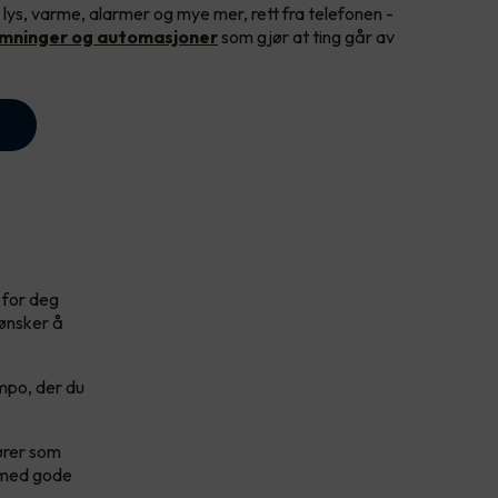
 lys, varme, alarmer og mye mer, rett fra telefonen -
emninger og automasjoner
som gjør at ting går av
 for deg
 ønsker å
empo, der du
ører som
e med gode