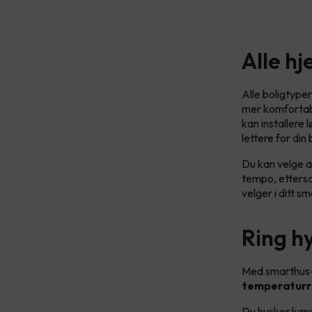
Alle h
Alle boligtyper
mer komfortabe
kan installere
lettere for din
Du kan velge a
tempo, etterso
velger i ditt s
Ring h
Med smarthus-
temperaturr
Du husker kans