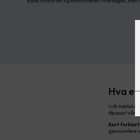
både komforten og effektiviteten i hverdagen, men 
Hva er
I vår hektiske
tilpasset våre
Kort forklart
gjennomføre ul