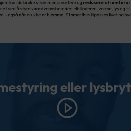
hjem kan du bruke strømmen smartere og
redusere strømforbr
nnet ved å styre varmtvannsbereder, elbilladeren, varme, lys og til
len – også når du ikke er hjemme. Et smarthus tilpasses livet og h
estyring eller lysbry