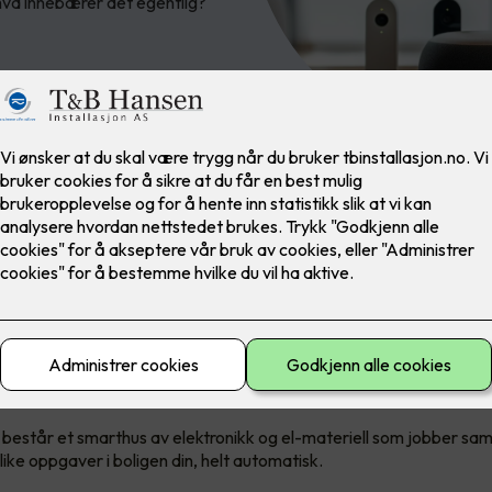
hva innebærer det egentlig?
 egentlig et smarthus?
 hverdag søker vi stadig etter måter å gjøre livet enklere, mer beh
 individuelle behov. Det er her smarthusteknologi kommer inn.
består et smarthus av elektronikk og el-materiell som jobber sa
ike oppgaver i boligen din, helt automatisk.