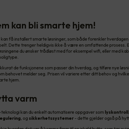
jem kan bli smarte hjem!
 kan få installert smarte løsninger, som både forenkler hverdagen 
lt. Dette trenger heldigvis ikke å være en omfattende prosess. E
 løsningene du ønsker trådløst med for eksempel wifi, eller med ka
 boligtype.
kkurat de funksjonene som passer din hverdag, og tilføre nye løsni
m behovet melder seg. Prisen vil variere etter ditt behov og hvilk
marte hjem.
ytta varm
teknologi kan du enkelt automatisere oppgaver som
lyskontroll
egulering
, og
sikkerhetssystemer
- dette gjelder også på hyt
kje hvordan det var å komme frem til en iskald hytte, som tar ev