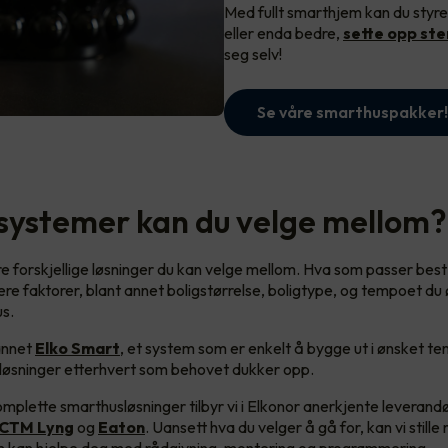
Med fullt smarthjem kan du styre
eller enda bedre,
sette opp st
seg selv!
Se våre smarthuspakker!
 systemer kan du velge mellom?
ere forskjellige løsninger du kan velge mellom. Hva som passer best
ere faktorer, blant annet boligstørrelse, boligtype, og tempoet du
s.
 annet
Elko Smart
, et system som er enkelt å bygge ut i ønsket t
e løsninger etterhvert som behovet dukker opp.
mplette smarthusløsninger tilbyr vi i Elkonor anerkjente leverand
CTM Lyng
og
Eaton
. Uansett hva du velger å gå for, kan vi still