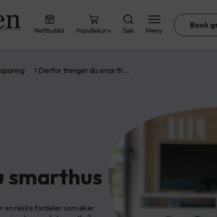
Book g
Nettbutikk
Handlekurv
Søk
Meny
sparing
Derfor trenger du smarth…
u smarthus
ir en rekke fordeler som øker