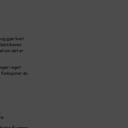
og gjør livet
lektrikeren
bel om det er
nger i eget
e funksjoner du
,
ta.
igheter å varme