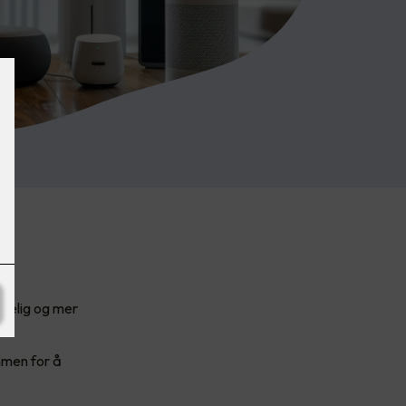
agelig og mer
mmen for å