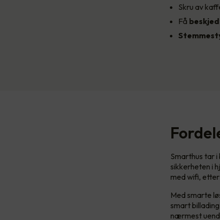
Skru av kaff
Få
beskje
Stemmesty
Fordel
Smarthus tar i
sikkerheten i 
med wifi, etter
Med smarte løs
smart billadin
nærmest uende