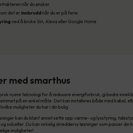
etrakteren når du ønsker
d
om det er
innbrudd
når du er på ferie
ring
ved å bruke Siri, Alexa eller Google Home
er med smarthus
 bruk nyere teknologi for å redusere energiforbruk, gi bedre innek
hjemmet på en enkel måte. Det kan installeres både med kabel, ell
 hvilke muligheter du har i din bolig.
ninger kan du blant annet sette opp varme- og lysstyring, talestyr
g og solceller. Du kan virkelig skreddersy løsninger som passer din
lige muligheter!