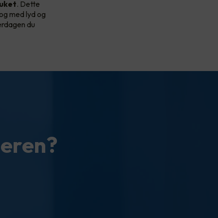
uket
. Dette
 og med lyd og
verdagen du
teren?