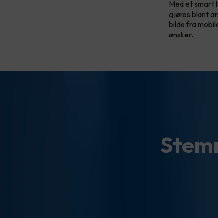
Med et smart 
gjøres blant a
bilde fra mobi
ønsker.
Stemm