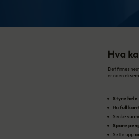
Hva ka
Det finnes nes
er noen eksemp
Styre hele
Ha
full kont
Senke varme
Spare pen
Sette opp
a