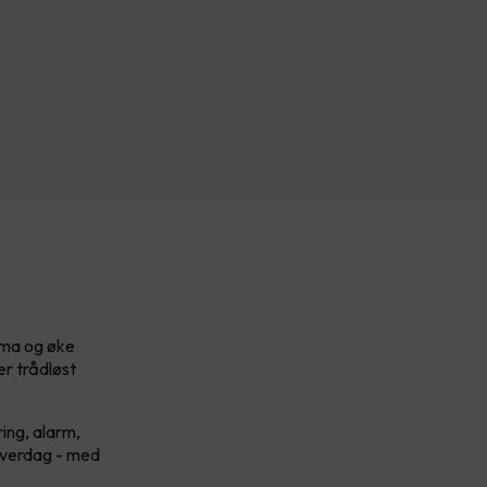
lima og øke
er trådløst
ing, alarm,
 hverdag - med