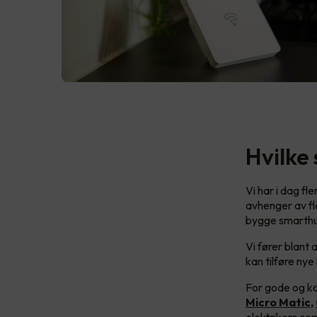
Hvilke
Vi har i dag fl
avhenger av fl
bygge smarthu
Vi fører blant
kan tilføre ny
For gode og ko
Micro Matic
,