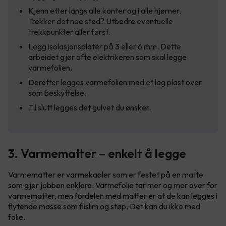
Kjenn etter langs alle kanter og i alle hjørner.
Trekker det noe sted? Utbedre eventuelle
trekkpunkter aller først.
Legg isolasjonsplater på 3 eller 6 mm. Dette
arbeidet gjør ofte elektrikeren som skal legge
varmefolien.
Deretter legges varmefolien med et lag plast over
som beskyttelse.
Til slutt legges det gulvet du ønsker.
3. Varmematter – enkelt å legge
Varmematter er varmekabler som er festet på en matte
som gjør jobben enklere. Varmefolie tar mer og mer over for
varmematter, men fordelen med matter er at de kan legges i
flytende masse som flislim og støp. Det kan du ikke med
folie.