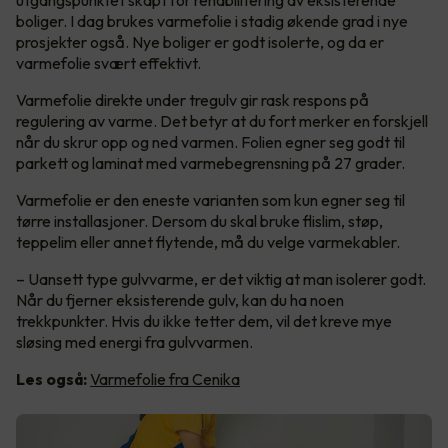
utgangspunktet skapt for rehabilitering av eksisterende
boliger. I dag brukes varmefolie i stadig økende grad i nye
prosjekter også. Nye boliger er godt isolerte, og da er
varmefolie svært effektivt.
Varmefolie direkte under tregulv gir rask respons på
regulering av varme. Det betyr at du fort merker en forskjell
når du skrur opp og ned varmen. Folien egner seg godt til
parkett og laminat med varmebegrensning på 27 grader.
Varmefolie er den eneste varianten som kun egner seg til
tørre installasjoner. Dersom du skal bruke flislim, støp,
teppelim eller annet flytende, må du velge varmekabler.
– Uansett type gulvvarme, er det viktig at man isolerer godt.
Når du fjerner eksisterende gulv, kan du ha noen
trekkpunkter. Hvis du ikke tetter dem, vil det kreve mye
sløsing med energi fra gulvvarmen.
Les også:
Varmefolie fra Cenika