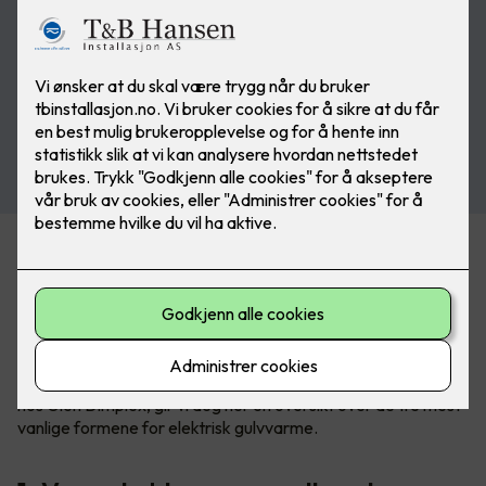
Varmekabler står fremdeles for 60% av salget av elektrisk
gulvvarme, men spesielt varmefolie blir stadig mer populært.
Om du skal velge det ene eller det andre avhenger av
underlag, hvilket gulv du skal legge over, plassering og
størrelse på rommet.
Sammen med Kim Due-Sørensen, produktsjef for gulvvarme
hos Glen Dimplex, gir vi deg her en oversikt over de tre mest
vanlige formene for elektrisk gulvvarme.