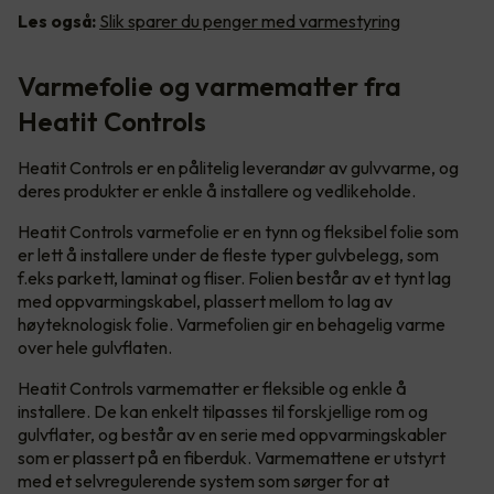
Les også:
Slik sparer du penger med varmestyring
Varmefolie og varmematter fra
Heatit Controls
Heatit Controls er en pålitelig leverandør av gulvvarme, og
deres produkter er enkle å installere og vedlikeholde.
Heatit Controls varmefolie er en tynn og fleksibel folie som
er lett å installere under de fleste typer gulvbelegg, som
f.eks parkett, laminat og fliser. Folien består av et tynt lag
med oppvarmingskabel, plassert mellom to lag av
høyteknologisk folie. Varmefolien gir en behagelig varme
over hele gulvflaten.
Heatit Controls varmematter er fleksible og enkle å
installere. De kan enkelt tilpasses til forskjellige rom og
gulvflater, og består av en serie med oppvarmingskabler
som er plassert på en fiberduk. Varmemattene er utstyrt
med et selvregulerende system som sørger for at