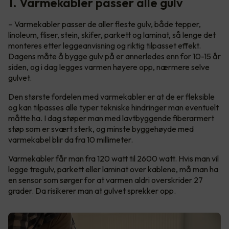
1. Varmekabler passer alle gulv
– Varmekabler passer de aller fleste gulv, både tepper,
linoleum, fliser, stein, skifer, parkett og laminat, så lenge det
monteres etter leggeanvisning og riktig tilpasset effekt.
Dagens måte å bygge gulv på er annerledes enn for 10-15 år
siden, og i dag legges varmen høyere opp, nærmere selve
gulvet.
Den største fordelen med varmekabler er at de er fleksible
og kan tilpasses alle typer tekniske hindringer man eventuelt
måtte ha. I dag støper man med lavtbyggende fiberarmert
støp som er svært sterk, og minste byggehøyde med
varmekabel blir da fra 10 millimeter.
Varmekabler får man fra 120 watt til 2600 watt. Hvis man vil
legge tregulv, parkett eller laminat over kablene, må man ha
en sensor som sørger for at varmen aldri overskrider 27
grader. Da risikerer man at gulvet sprekker opp.