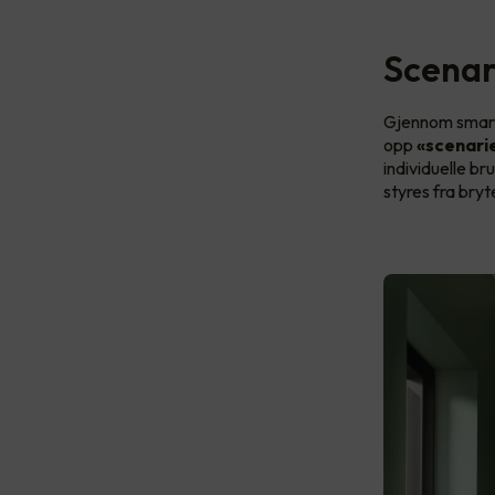
Scenar
Gjennom smart 
opp
«scenari
individuelle b
styres fra bryt