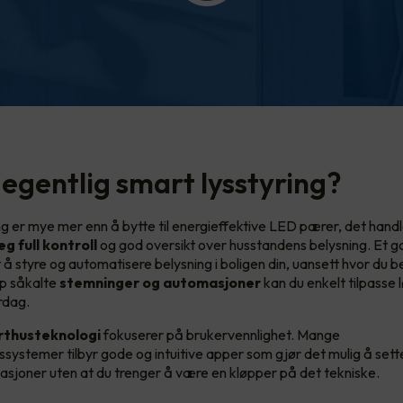
 egentlig smart lysstyring?
g er mye mer enn å bytte til energieffektive LED pærer, det handle
eg full kontroll
og god oversikt over husstandens belysning. Et 
 å styre og automatisere belysning i boligen din, uansett hvor du b
pp såkalte
stemninger og automasjoner
kan du enkelt tilpasse 
rdag.
thusteknologi
fokuserer på brukervennlighet. Mange
systemer tilbyr gode og intuitive apper som gjør det mulig å set
asjoner uten at du trenger å være en kløpper på det tekniske.