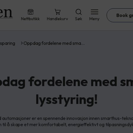
Book g
Nettbutikk
Handlekurv
Søk
Meny
sparing
Oppdag fordelene med sma…
dag fordelene med s
lysstyring!
d automasjoner er en spennende innovasjon innen smarthus-teknol
 til å skape et mer komfortabelt, energieffektivt og tilpasningsdy