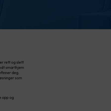
r rett og slett
godt smarthjem
efinner deg.
løsninger som
te opp og