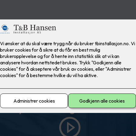
ELKO Smart
sk lys ved bevegelse. Helt au