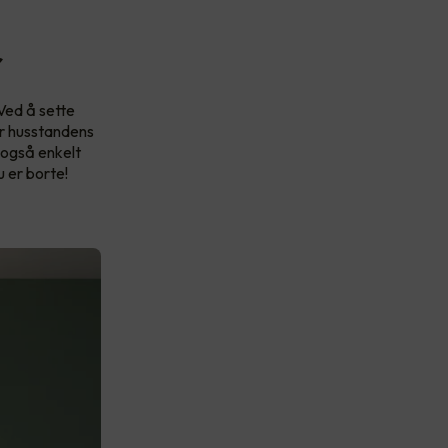
r
 Ved å sette
er husstandens
 også enkelt
u er borte!