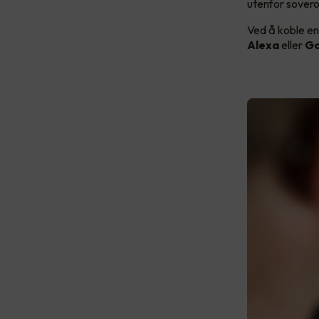
utenfor sove
Ved å koble en
Alexa
eller
Go