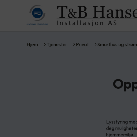
Hjem
Tjenester
Privat
Smarthus og strøm
Opp
Lysstyring me
deg muligheten
hjemmemiljø.