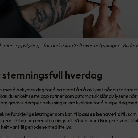
 smart appstyring - for bedre kontroll over belysningen. Bilde: 
 stemningsfull hverdag
ri mer å bekymre deg for å ha glemt å slå av lyset når du forlate
an du enkelt sette opp rutiner som automatisk slår av lysene når 
som gradvis demper belysningen om kvelden for å hjelpe deg med 
rekke forskjellige løsninger som kan
tilpasses behovet ditt
, som
ere, lettere og mer stemningsfull. Vi som bor i Norge er vant til ul
i helt vant til periodene med lite lys.