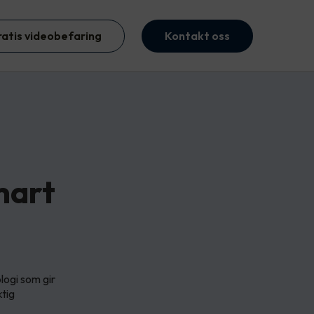
ratis videobefaring
Kontakt oss
mart
ogi som gir
ktig