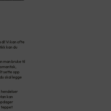
di! Vi kan ofte
tikk kan du
 man bruke til
romantisk,
lt sette opp
 du skal legge
a hendelser
 Man kan
oppdager
i teppet