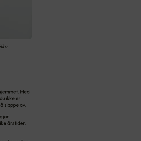
Elko
r hjemmet. Med
du ikke er
å slappe av.
 gjør
ike årstider,