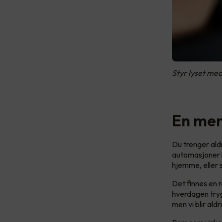
Styr lyset med
En mer
Du trenger ald
automasjoner k
hjemme, eller 
Det finnes en 
hverdagen trygg
men vi blir aldr