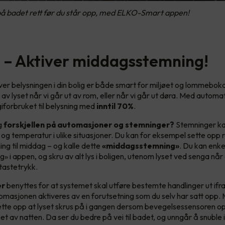
 på badet rett før du står opp, med ELKO-Smart appen!
ri – Aktiver middagsstemning!
ver belysningen i din bolig er både smart for miljøet og lommeboka 
v lyset når vi går ut av rom, eller når vi går ut døra. Med automa
iforbruket til belysning med
inntil 70%
.
g
forskjellen på automasjoner og stemninger?
Stemninger kan
s og temperatur i ulike situasjoner. Du kan for eksempel sette opp 
ng til middag – og kalle dette
«middagsstemning»
. Du kan enke
» i appen, og skru av alt lys i boligen, utenom lyset ved senga når
tastetrykk.
er
benyttes for at systemet skal utføre bestemte handlinger ut ifr
omasjonen aktiveres av en forutsetning som du selv har satt opp.
ette opp at lyset skrus på i gangen dersom bevegelsessensoren 
et av natten. Da ser du bedre på vei til badet, og unngår å snuble 