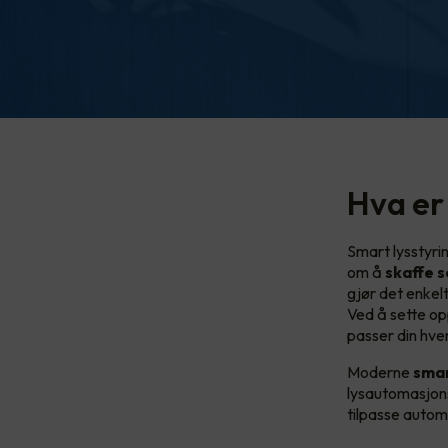
Hva er
Smart lysstyrin
om å
skaffe s
gjør det enkelt
Ved å sette o
passer din hve
Moderne
smar
lysautomasjons
tilpasse autom