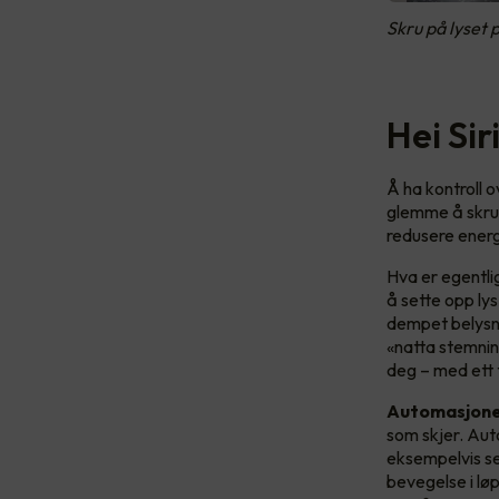
Skru på lyset
Hei Si
Å ha kontroll o
glemme å skru a
redusere energ
Hva er egentli
å sette opp ly
dempet belysni
«natta stemning
deg – med ett 
Automasjon
som skjer. Aut
eksempelvis s
bevegelse i løp